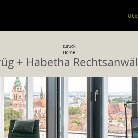
Übe
zurück
Home
rüg + Habetha Rechtsanwäl